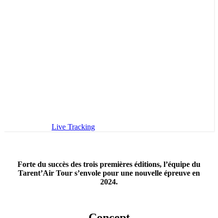
LES 14-15-16
SEPTEMBRE 2024
POUR LA 4E ÉDITION
Live Tracking
Règlement de la course
Forte du succès des trois premières éditions, l’équipe du
Tarent’Air Tour s’envole pour une nouvelle épreuve en
2024.
Concept